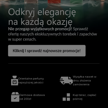
Wysyłka nawet w
Orientalne perfumy
dniu złożenia
najwyższej jakości
zamówienia
Darmowa dostawa
Kup teraz, zapłać
od 200zł
później