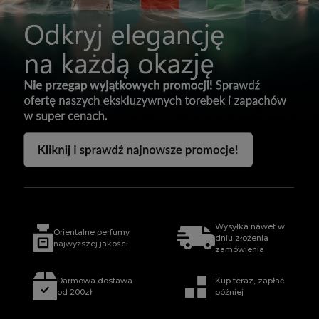
Wysyłka nawet w
Orientalne perfumy
dniu złożenia
najwyższej jakości
zamówienia
Darmowa dostawa
Kup teraz, zapłać
od 200zł
później