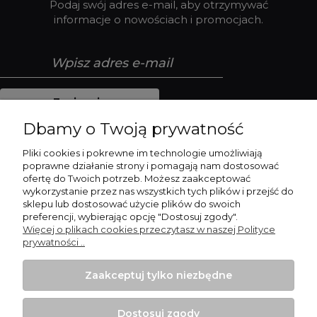
Podaj swój adres e-mail, aby otrzymywać
informacje o nowościach i promocjach.
Zapisz się
Dbamy o Twoją prywatność
Pliki cookies i pokrewne im technologie umożliwiają
poprawne działanie strony i pomagają nam dostosować
Płatności i dostawa
ofertę do Twoich potrzeb. Możesz zaakceptować
wykorzystanie przez nas wszystkich tych plików i przejść do
sklepu lub dostosować użycie plików do swoich
Pomoc
preferencji, wybierając opcję "Dostosuj zgody".
Więcej o plikach cookies przeczytasz w naszej Polityce
Moje konto
prywatności ..
Informacje
Zaakceptuj tylko niezbędne
Dostosuj zgody