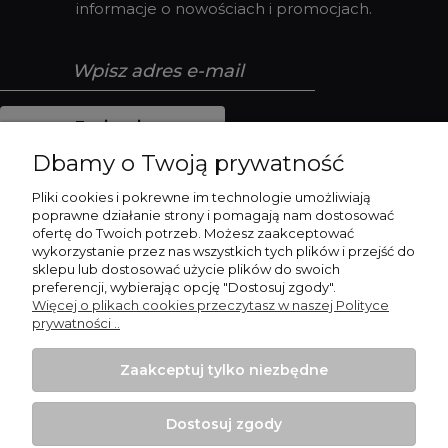
informacje o nowościach i promocjach.
Zapisz się
Dbamy o Twoją prywatność
Pliki cookies i pokrewne im technologie umożliwiają
poprawne działanie strony i pomagają nam dostosować
Płatności i dostawa
ofertę do Twoich potrzeb. Możesz zaakceptować
wykorzystanie przez nas wszystkich tych plików i przejść do
sklepu lub dostosować użycie plików do swoich
Pomoc
preferencji, wybierając opcję "Dostosuj zgody".
Więcej o plikach cookies przeczytasz w naszej Polityce
Moje konto
prywatności ..
Informacje
Zaakceptuj tylko niezbędne
Dostosuj zgody