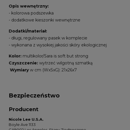
Opis wewnętrzny:
- kolorowa podszewka
- dodatkowe kieszonki wewnętrzne
Dodatki/materiał:
- długi, regulowany pasek w komplecie
- wykonana z wysokiej jakości skóry ekologicznej
Kolor:
multikolor/Sara is soft but strong
Czyszczenie:
wytrzeć wilgotną szmatką
Wymiary
w cm (WxSxG): 21x26x7
Bezpieczeństwo
Producent
Nicole Lee U.S.A.
Boyle Ave 1133
CA9002 Los Angeles, Stany Zjednoczone