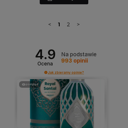
<
1
2
>
4.9
Na podstawie
993
opinii
Ocena
Jak zbieramy opinie?
podgląd