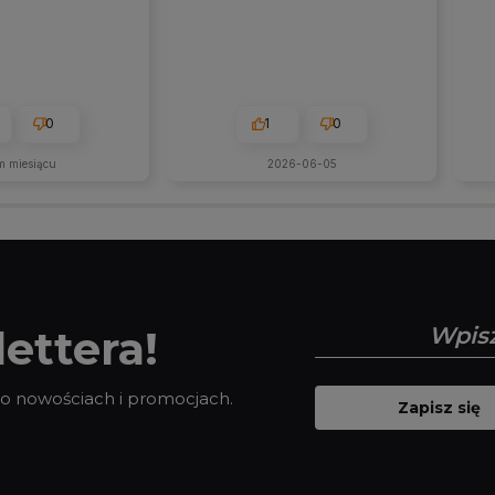
0
1
0
m miesiącu
2026-06-05
ettera!
 o nowościach i promocjach.
Zapisz się