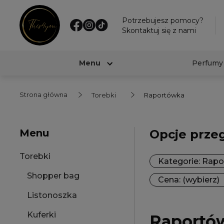
Potrzebujesz pomocy?
Skontaktuj się z nami
Menu
Perfumy
Strona główna
Torebki
Raportówka
Menu
Opcje prze
Torebki
Kategorie: Rap
Shopper bag
Cena: (wybierz)
Listonoszka
Kuferki
Raportó