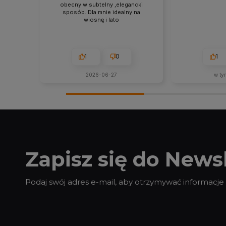
obecny w subtelny ,elegancki
sposób. Dla mnie idealny na
wiosnę i lato
1
0
1
2026-06-27
w ty
Zapisz się do Newsl
Podaj swój adres e-mail, aby otrzymywać informacje