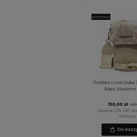
promocja
Torebka rowerówka
klapy Massimo 
150,00 zł
189
zawiera 23% VAT, b
dostawy
Do kosz