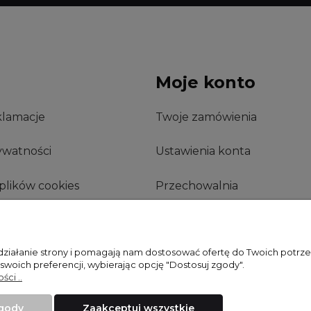
Moje konto
klamacje
Twoje zamówienia
ywatności
Ustawienia konta
plików cookies
Przechowalnia
opinie w sklepie
wym
 działanie strony i pomagają nam dostosować ofertę do Twoich potr
 swoich preferencji, wybierając opcję "Dostosuj zgody".
ci ..
zgody
Zaakceptuj wszystkie