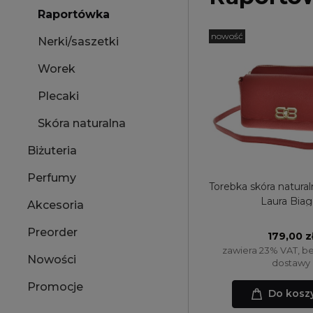
Raportówka
nowość
Nerki/saszetki
Worek
Plecaki
Skóra naturalna
Biżuteria
Perfumy
Torebka skóra natura
Laura Biag
Akcesoria
Preorder
179,00 z
zawiera 23% VAT, b
Nowości
dostawy
Promocje
Do kosz