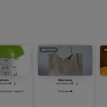
podgląd
drian
Marzena
fikowano
zweryfikowano
obotę jak i zapach
Polecam ❤️