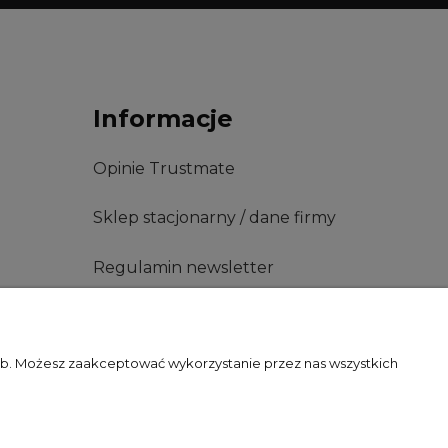
Informacje
Opinie Trustmate
Sklep stacjonarny / dane firmy
Regulamin newsletter
O nas
zeb. Możesz zaakceptować wykorzystanie przez nas wszystkich