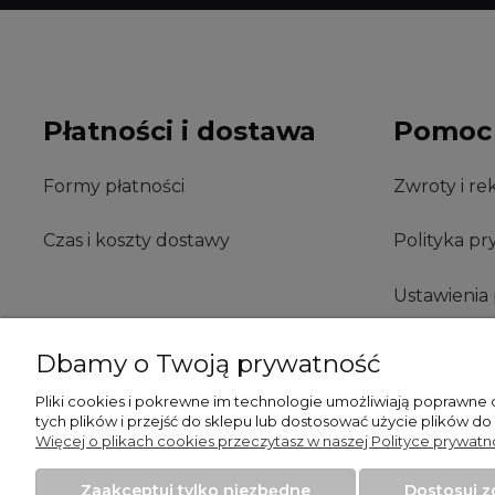
Płatności i dostawa
Pomoc
Formy płatności
Zwroty i re
Czas i koszty dostawy
Polityka pr
Ustawienia 
Regulamin 
Dbamy o Twoją prywatność
interneto
Pliki cookies i pokrewne im technologie umożliwiają poprawne
tych plików i przejść do sklepu lub dostosować użycie plików do
Więcej o plikach cookies przeczytasz w naszej Polityce prywatnoś
Regulamin
Zaakceptuj tylko niezbędne
Dostosuj 