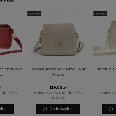
nowość
nowość
lna czerwona
Torebka skórzana Marmo Laura
Torebka s
gi
Biaggi
ł
139,00 zł
ez kosztów
zawiera 23% VAT, bez kosztów
zawiera 2
dostawy
yka
Do koszyka