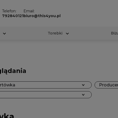
Telefon:
Email:
792840121
biuro@this4you.pl
Torebki
Biż
glądania
ortówka
Producen
wka