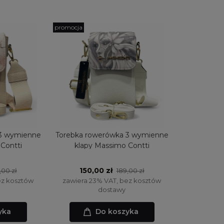
promocja
 3 wymienne
Torebka rowerówka 3 wymienne
Contti
klapy Massimo Contti
150,00 zł
,00 zł
189,00 zł
ez kosztów
zawiera 23% VAT, bez kosztów
dostawy
yka
Do koszyka