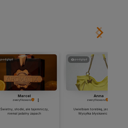
podgląd
podgląd
Marcel
Anna
zweryfikowano
zweryfikowano
Świetny, słodki, ale tajemniczy,
Uwielbiam torebkę, jest śliczna!!!
niemal jadalny zapach
Wysyłka błyskawiczna👍️❤️