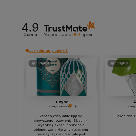
4.9
Ocena
Na podstawie
993
opinii
Jak zbieramy opinie?
podgląd
podgląd
Lucyna
A
zweryfikowano
zwery
Zapach,który mnie ujął od
Flakon robi r
pierwszego rozpylenia. Składniki
wysokiej jakości doskonale
zblendowane.Nic w tym zapachu
nie krzyczy nie drażni,ale jest