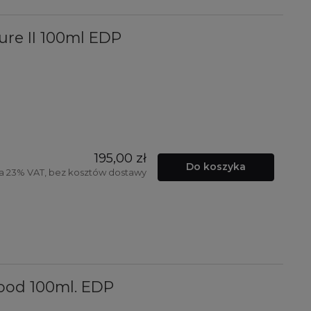
ture II 100ml EDP
195,00 zł
Do koszyka
a 23% VAT, bez kosztów dostawy
Wood 100ml. EDP