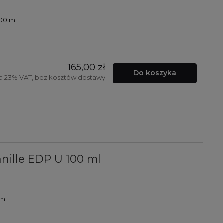
00 ml
165,00 zł
Do koszyka
a 23% VAT, bez kosztów dostawy
anille EDP U 100 ml
 ml