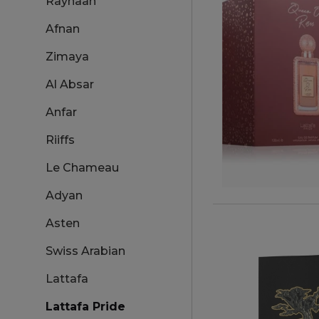
Rayhaan
Afnan
Zimaya
Al Absar
Anfar
Riiffs
Le Chameau
Adyan
Asten
Swiss Arabian
Lattafa
Lattafa Pride