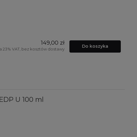
149,00 zł
Do koszyka
a 23% VAT, bez kosztów dostawy
n EDP U 100 ml