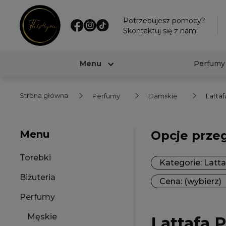
Potrzebujesz pomocy?
Skontaktuj się z nami
Menu
Perfumy
Strona główna
Perfumy
Damskie
Lattaf
Menu
Opcje prze
Torebki
Kategorie: Latta
Biżuteria
Cena: (wybierz)
Perfumy
Męskie
Lattafa P