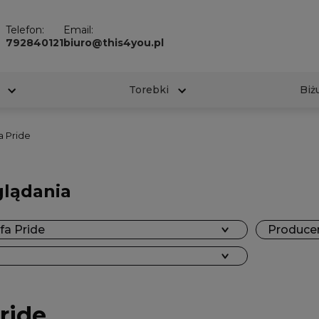
Telefon:
Email:
792840121
biuro@this4you.pl
Torebki
Biż
a Pride
glądania
fa Pride
Producen
ride