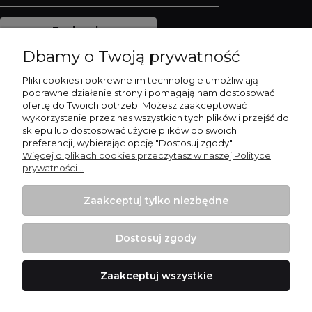
Zapisz się
Dbamy o Twoją prywatność
Pliki cookies i pokrewne im technologie umożliwiają
poprawne działanie strony i pomagają nam dostosować
Płatności i dostawa
ofertę do Twoich potrzeb. Możesz zaakceptować
wykorzystanie przez nas wszystkich tych plików i przejść do
sklepu lub dostosować użycie plików do swoich
Pomoc
preferencji, wybierając opcję "Dostosuj zgody".
Więcej o plikach cookies przeczytasz w naszej Polityce
Moje konto
prywatności ..
Informacje
Zaakceptuj tylko niezbędne
Dostosuj zgody
Zaakceptuj wszystkie
Projekt i wykonanie:
Ecommercy.pl
Pokaż pełną wersję strony