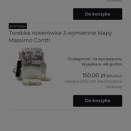
Do koszyka
promocja
Torebka rowerówka 3 wymienne klapy
Massimo Contti
Dostępność:
na wyczerpaniu
Wysyłka w:
48 godzin
150,00 zł
189,00 zł
zawiera 23% VAT, bez kosztów
dostawy
Do koszyka