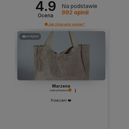
4.9
Na podstawie
992
opinii
Ocena
Jak zbieramy opinie?
podgląd
Marzena
zweryfikowano
Polecam ❤️