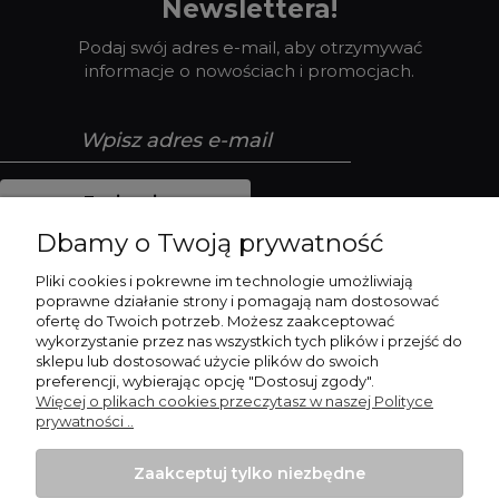
Newslettera!
Podaj swój adres e-mail, aby otrzymywać
informacje o nowościach i promocjach.
Zapisz się
Dbamy o Twoją prywatność
Pliki cookies i pokrewne im technologie umożliwiają
poprawne działanie strony i pomagają nam dostosować
Płatności i dostawa
ofertę do Twoich potrzeb. Możesz zaakceptować
wykorzystanie przez nas wszystkich tych plików i przejść do
sklepu lub dostosować użycie plików do swoich
Pomoc
preferencji, wybierając opcję "Dostosuj zgody".
Więcej o plikach cookies przeczytasz w naszej Polityce
Moje konto
prywatności ..
Informacje
Zaakceptuj tylko niezbędne