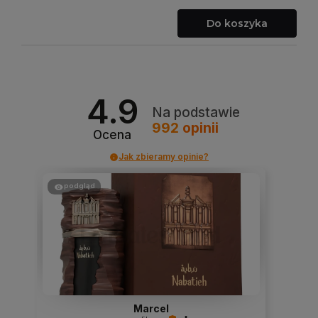
Do koszyka
4.9
Na podstawie
992
opinii
Ocena
Jak zbieramy opinie?
podgląd
Marcel